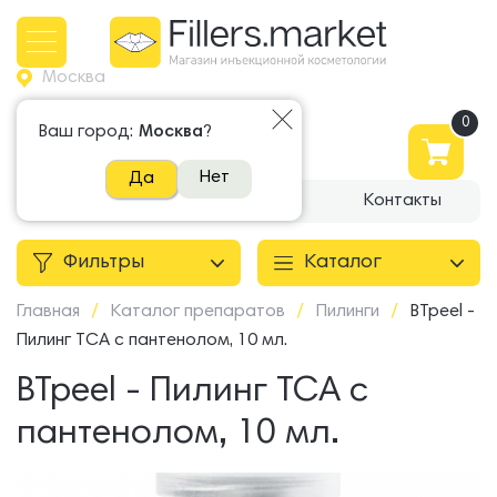
Москва
+7 965 500 81 81
Ваш город:
Москва
?
Написать в WhatsApp
Нет
Да
О компании
Доставка
Контакты
Фильтры
Каталог
Главная
/
Каталог препаратов
/
Пилинги
/
BTpeel -
Пилинг ТСА с пантенолом, 10 мл.
BTpeel - Пилинг ТСА с
пантенолом, 10 мл.