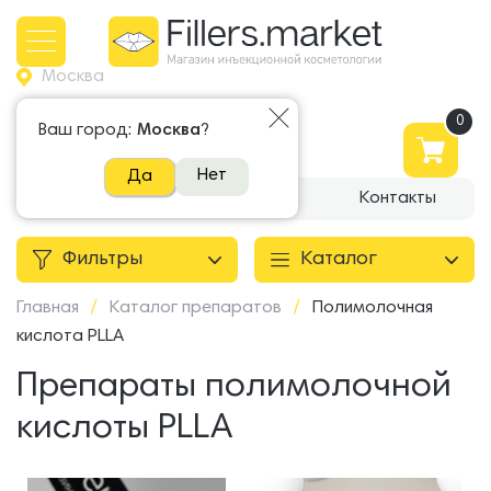
Москва
+7 965 500 81 81
Ваш город:
Москва
?
Написать в WhatsApp
Нет
Да
О компании
Доставка
Контакты
Фильтры
Каталог
Главная
/
Каталог препаратов
/
Полимолочная
кислота PLLA
Препараты полимолочной
кислоты PLLA