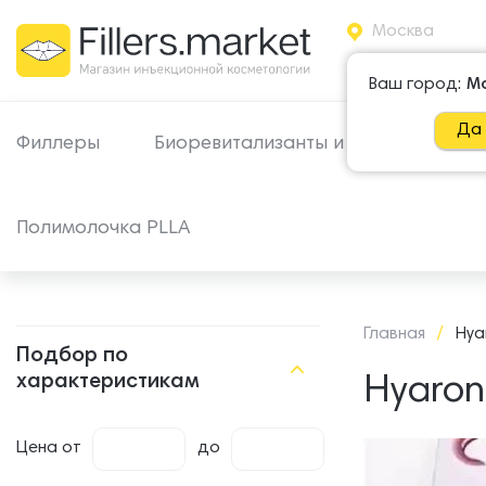
Москва
+7 965 500
Ваш город:
М
Да
Филлеры
Биоревитализанты и МЕЗО
Пи
Полимолочка PLLA
Главная
/
Hya
Подбор по
характеристикам
Hyaron
Цена
от
до