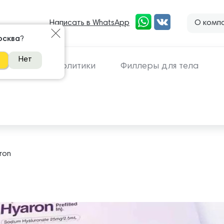
Написать в WhatsApp
О комп
 81 81
осква
?
Нет
линги
Липолитики
Филлеры для тела
ron