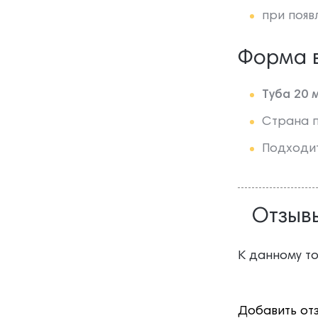
при появ
Форма 
Туба 20 
Страна 
Подходит
Отзыв
К данному т
Добавить от