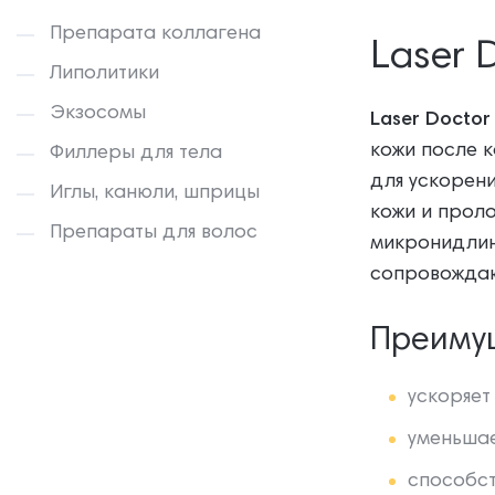
Препарата коллагена
Laser 
Липолитики
Экзосомы
Laser Doctor
кожи после 
Филлеры для тела
для ускорени
Иглы, канюли, шприцы
кожи и проло
Препараты для волос
микронидлинг
сопровождаю
Преиму
ускоряет
уменьшае
способст