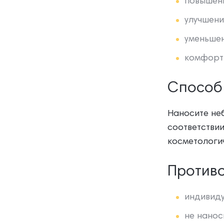
повышени
улучшени
уменьшен
комфортн
Способ
Наносите не
соответстви
косметологич
Против
индивиду
не нанос