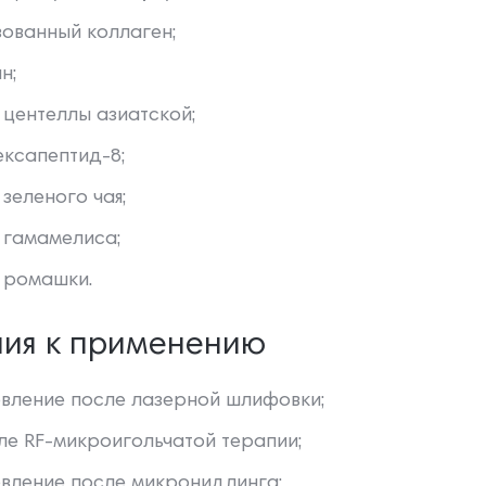
ованный коллаген;
н;
 центеллы азиатской;
ексапептид-8;
 зеленого чая;
 гамамелиса;
 ромашки.
ния к применению
вление после лазерной шлифовки;
ле RF-микроигольчатой терапии;
вление после микронидлинга;