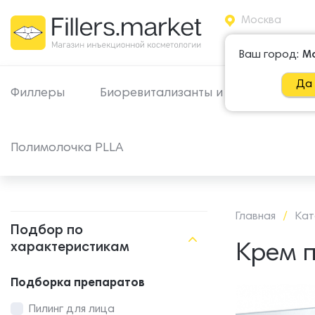
Москва
+7 965 500
Ваш город:
М
Да
Филлеры
Биоревитализанты и МЕЗО
Пи
Полимолочка PLLA
Главная
/
Кат
Подбор по
характеристикам
Крем п
Подборка препаратов
Пилинг для лица