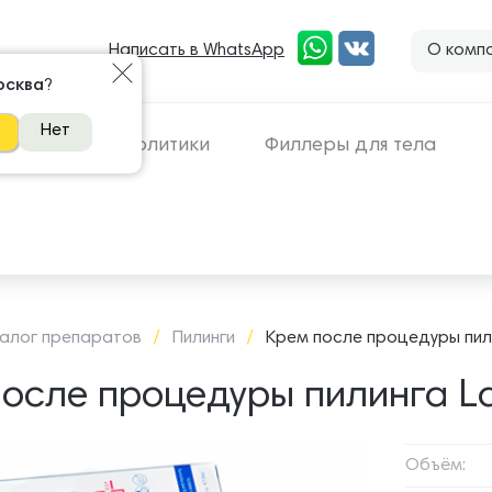
Написать в WhatsApp
О комп
 81 81
осква
?
Нет
линги
Липолитики
Филлеры для тела
алог препаратов
/
Пилинги
/
Крем после процедуры пили
осле процедуры пилинга La
Объём: