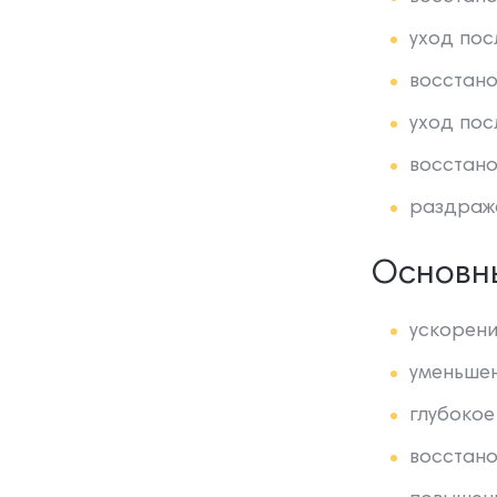
уход пос
восстано
уход пос
восстано
раздраже
Основн
ускорени
уменьшен
глубокое
восстано