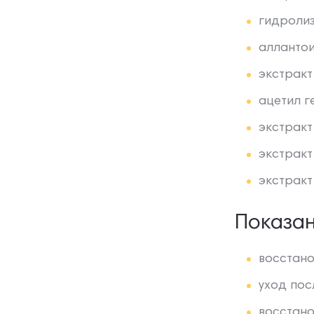
гидролиз
аллантои
экстракт
ацетил г
экстракт
экстракт
экстракт
Показа
восстано
уход пос
восстано