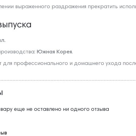
лении выраженного раздражения прекратить исполь
выпуска
мл.
производства:
Южная Корея
.
 для профессионального и домашнего ухода после
ы
овару еще не оставлено ни одного отзыва
зыв