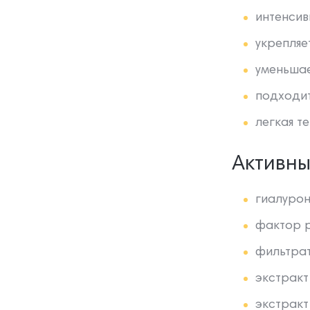
интенсив
укрепляе
уменьшае
подходит
легкая т
Активн
гиалурон
фактор р
фильтрат
экстракт
экстракт 